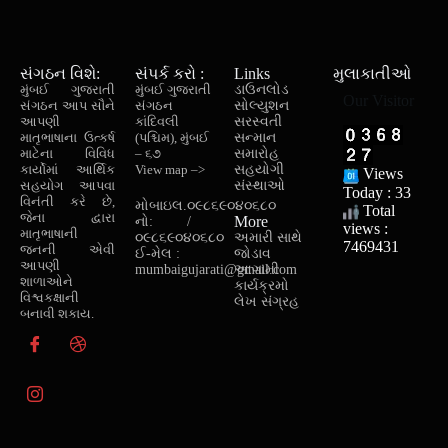
સંગઠન વિશે:
સંપર્ક કરો :
Links
મુલાકાતીઓ
મુંબઈ ગુજરાતી
મુંબઈ ગુજરાતી
ડાઉનલોડ
Our Visitor
સંગઠન આપ સૌને
સંગઠન
સોલ્યુશન
આપણી
કાંદિવલી
સરસ્વતી
માતૃભાષાના ઉત્કર્ષ
(પશ્ચિમ), મુંબઈ
સન્માન
માટેના વિવિધ
– ૬૭
સમારોહ
કાર્યોમાં આર્થિક
View map –>
સહયોગી
Views
સહયોગ આપવા
સંસ્થાઓ
Today : 33
વિનંતી કરે છે,
મોબાઇલ.
૦૯૮૬૯૦૪૦૬૮૦
Total
જેના દ્વારા
More
નો:
/
views :
માતૃભાષાની
૦૯૮૬૯૦૪૦૬૮૦
અમારી સાથે
7469431
જનની એવી
ઈ-મેલ :
જોડાવ
આપણી
mumbaigujarati@gmail.com
આગામી
શાળાઓને
કાર્યક્રમો
વિશ્વકક્ષાની
લેખ સંગ્રહ
બનાવી શકાય.