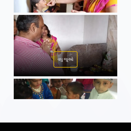
વધુ જુઓ