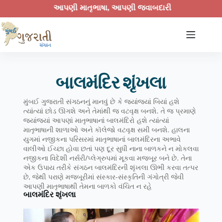
આપણી માતૃભાષા, આપણી જવાબદારી
મા
બાલમંદિર શૃંખલા
મુંબઈ ગુજરાતી સંગઠનનું માનવું છે કે જ્યાંજ્યાં બિયાં હશે
ત્યાંત્યાં છોડ ઊગશે અને તેમાંથી જ વટવૃક્ષ બનશે. તે જ પ્રમાણે
જ્યાંજ્યાં આપણાં માતૃભાષાનાં બાલમંદિરો હશે ત્યાંત્યાં
માતૃભાષાની શાળાઓ અને કૉલેજો વટવૃક્ષ સમી બનશે. હાલના
યુગમાં નજીકના પરિસરમાં માતૃભાષાનાં બાલમંદિરના અભાવે
વાલીઓ ઈચ્છા હોવા છતાં પણ દૂર સુધી નાના બાળકને ન મોકલવા
નજીકના વિદેશી નર્સરી/પ્લેગ્રુપમાં મૂકવા મજબૂર બને છે. તેના
એક ઉપાય તરીકે સંગઠન બાલમંદિરની શૃંખલા ઊભી કરવા તત્પર
છે, જેથી પરાણે મજબૂરીમાં સંસ્કાર-સંસ્કૃતિની ગંગોત્રી જેવી
આપણી માતૃભાષાથી તેમના બાળકો વંચિત ન રહે
બાલમંદિર શૃંખલા