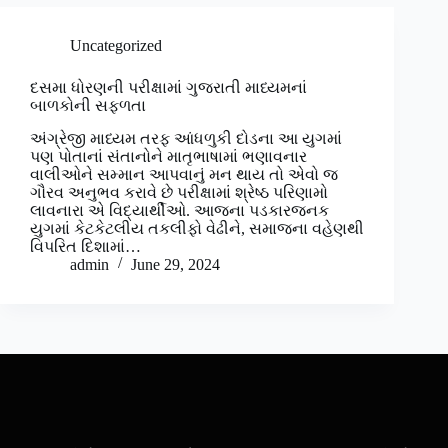
Uncategorized
દસમા ધોરણની પરીક્ષામાં ગુજરાતી માધ્યમનાં
બાળકોની સફળતા
અંગ્રેજી માધ્યમ તરફ આંધળુકી દોડના આ યુગમાં
પણ પોતાનાં સંતાનોને માતૃભાષામાં ભણાવનાર
વાલીઓને સમ્માન આપવાનું મન થાય તો એવો જ
ગૌરવ અનુભવ કરાવે છે પરીક્ષામાં શ્રેષ્ઠ પરિણામો
લાવનારા એ વિદ્યાર્થીઓ. આજના પડકારજનક
યુગમાં કેટકેટલીય તકલીફો વેઢીને, સમાજના વહેણથી
વિપરિત દિશામાં…
admin
June 29, 2024