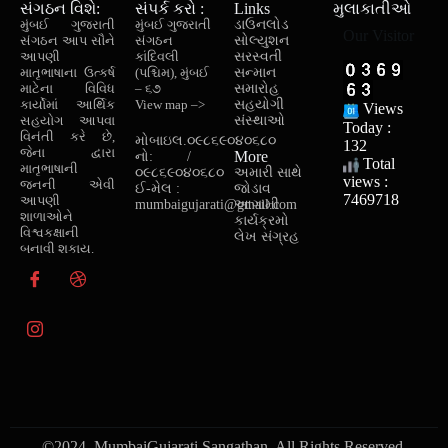
સંગઠન વિશે:
સંપર્ક કરો :
Links
મુલાકાતીઓ
મુંબઈ ગુજરાતી
મુંબઈ ગુજરાતી
ડાઉનલોડ
Our Visitor
સંગઠન આપ સૌને
સંગઠન
સોલ્યુશન
આપણી
કાંદિવલી
સરસ્વતી
માતૃભાષાના ઉત્કર્ષ
(પશ્ચિમ), મુંબઈ
સન્માન
માટેના વિવિધ
– ૬૭
સમારોહ
કાર્યોમાં આર્થિક
View map –>
સહયોગી
Views
સહયોગ આપવા
સંસ્થાઓ
Today :
વિનંતી કરે છે,
મોબાઇલ.
૦૯૮૬૯૦૪૦૬૮૦
132
જેના દ્વારા
More
નો:
/
Total
માતૃભાષાની
૦૯૮૬૯૦૪૦૬૮૦
અમારી સાથે
views :
જનની એવી
ઈ-મેલ :
જોડાવ
7469718
આપણી
mumbaigujarati@gmail.com
આગામી
શાળાઓને
કાર્યક્રમો
વિશ્વકક્ષાની
લેખ સંગ્રહ
બનાવી શકાય.
©2024. MumbaiGujarati Sangathan. All Rights Reserved.